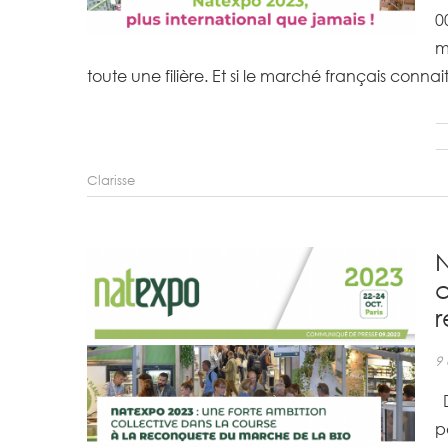
0
m
toute une filière. Et si le marché français conna
Clarisse
N
c
r
9
D
p