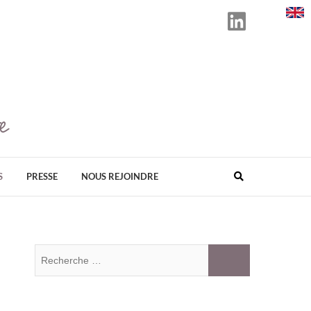
e
D ORGANISATEUR EN FRANCE DE SALONS
ÉS AU BIEN-ÊTRE, AU BIO, À LA SANTÉ
VELOPPEMENT DURABLE.
S
PRESSE
NOUS REJOINDRE
Recherche
…