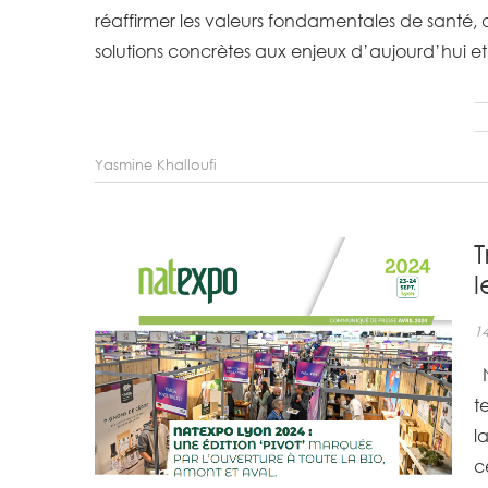
réaffirmer les valeurs fondamentales de santé,
solutions concrètes aux enjeux d’aujourd’hui e
Yasmine Khalloufi
T
l
14
N
t
l
c