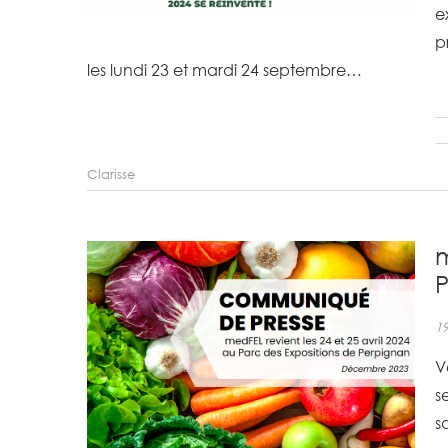
e
p
les lundi 23 et mardi 24 septembre…
Clarisse
m
P
1
V
s
s