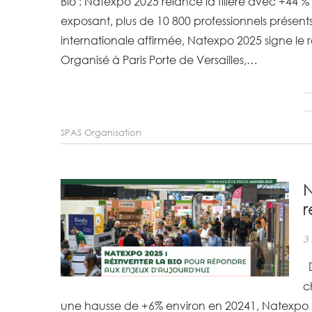
Bio : Natexpo 2025 relance la filière avec +44 % de visiteurs par exposant Avec +44 % de visiteurs par
exposant, plus de 10 800 professionnels présen
internationale affirmée, Natexpo 2025 signe le r
Organisé à Paris Porte de Versailles,…
SPAS Organisation
N
r
3 
D
c
une hausse de +6% environ en 20241, Natexpo