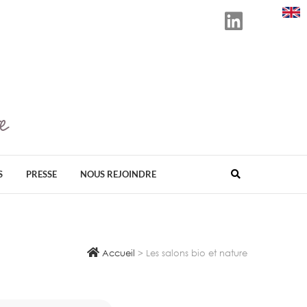
e
D ORGANISATEUR EN FRANCE DE SALONS
ÉS AU BIEN-ÊTRE, AU BIO, À LA SANTÉ
VELOPPEMENT DURABLE.
S
PRESSE
NOUS REJOINDRE
Accueil
>
Les salons bio et nature