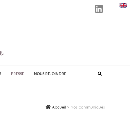
e
D ORGANISATEUR EN FRANCE DE SALONS
ÉS AU BIEN-ÊTRE, AU BIO, À LA SANTÉ
VELOPPEMENT DURABLE.
S
PRESSE
NOUS REJOINDRE
Accueil
>
Nos communiqués