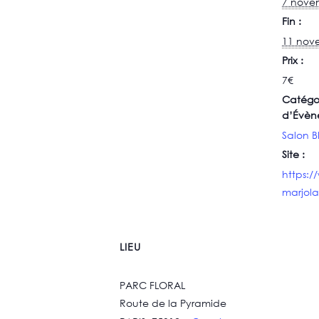
7 nove
Fin :
11 nov
Prix :
7€
Catégo
d’Évèn
Salon B
Site :
https:/
marjol
LIEU
PARC FLORAL
Route de la Pyramide