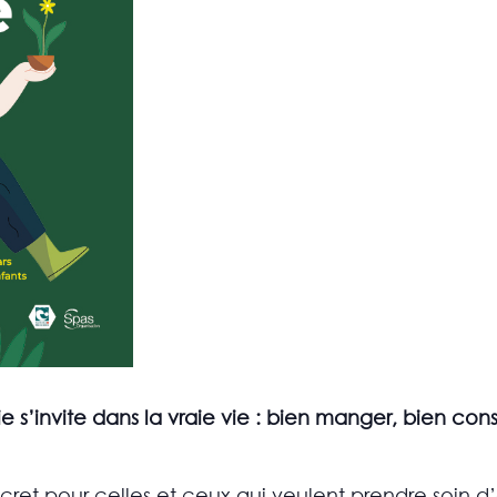
ie s’invite dans la vraie vie : bien manger, bien c
ret pour celles et ceux qui veulent prendre soin d’