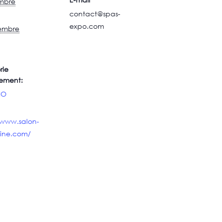
mbre
contact@spas-
expo.com
embre
rie
ement:
IO
/www.salon-
aine.com/