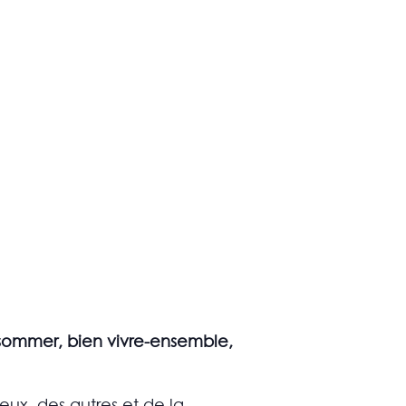
onsommer, bien vivre-ensemble,
eux, des autres et de la