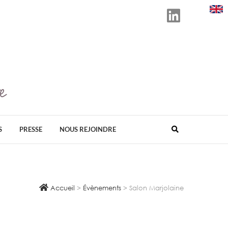
e
D ORGANISATEUR EN FRANCE DE SALONS
ÉS AU BIEN-ÊTRE, AU BIO, À LA SANTÉ
VELOPPEMENT DURABLE.
S
PRESSE
NOUS REJOINDRE
Accueil
>
Évènements
>
Salon Marjolaine