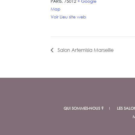
PARIS
,
75012
+ Google
Map
Voir Lieu site web
Salon Artemisia Marseille
QUI SOMMES-NOUS ?
LES SALO
M