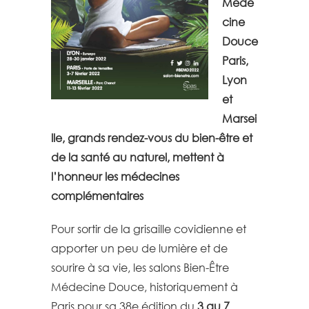
Méde
cine
Douce
Paris,
Lyon
et
Marsei
lle,
grands rendez-vous du bien-être et
de la santé au naturel,
mettent à
l’honneur les médecines
complémentaires
Pour sortir de la grisaille covidienne et
apporter un peu de lumière et de
sourire à sa vie, les salons Bien-Être
Médecine Douce, historiquement à
Paris pour sa 38e édition du
3 au 7