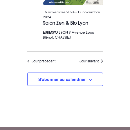
i
É
u
g
v
-
15 novembre 2024
17 novembre
n
2024
è
a
e
Salon Zen & Bio Lyon
n
t
d
e
EUREXPO LYON
9 Avenue Louis
i
Blériot, CHASSIEU
a
m
o
e
t
n
n
e
d
t
Jour précédent
Jour suivant
.
e
v
u
S’abonner au calendrier
e
s
É
v
è
n