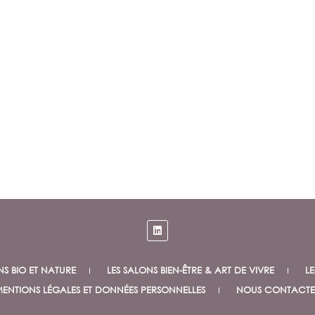
c
e
NS BIO ET NATURE
LES SALONS BIEN-ÊTRE & ART DE VIVRE
LE
ENTIONS LÉGALES ET DONNÉES PERSONNELLES
NOUS CONTACTE