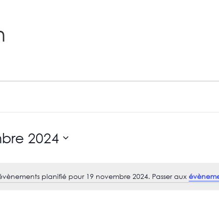
n
bre 2024
vènements planifié pour 19 novembre 2024. Passer aux
évènemen
N
o
t
i