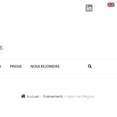
e
D ORGANISATEUR EN FRANCE DE SALONS
ÉS AU BIEN-ÊTRE, AU BIO, À LA SANTÉ
VELOPPEMENT DURABLE.
S
PRESSE
NOUS REJOINDRE
Accueil
>
Évènements
>
Salon en Région