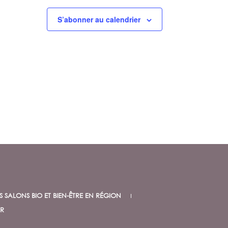
v
u
S’abonner au calendrier
e
s
É
v
è
n
e
m
e
n
t
S SALONS BIO ET BIEN-ÊTRE EN RÉGION
R