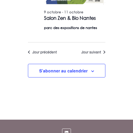
i
É
u
g
v
-
9 octobre
11 octobre
n
Salon Zen & Bio Nantes
è
a
e
n
t
parc des expositions de nantes
d
e
i
a
m
o
e
t
n
Jour précédent
Jour suivant
n
e
d
t
.
e
S’abonner au calendrier
v
u
e
s
É
v
è
n