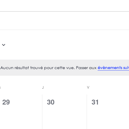
Aucun résultat trouvé pour cette vue. Passer aux
évènements sui
N
o
t
MERCREDI
JEUDI
VENDREDI
M
J
V
i
c
29
30
31
0
0
0
e
é
é
é
v
v
v