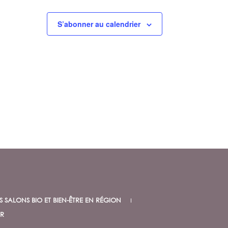
e
e
,
,
m
S’abonner au calendrier
m
e
e
n
n
t
t
,
,
S SALONS BIO ET BIEN-ÊTRE EN RÉGION
R