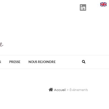
e
D ORGANISATEUR EN FRANCE DE SALONS
ÉS AU BIEN-ÊTRE, AU BIO, À LA SANTÉ
VELOPPEMENT DURABLE.
S
PRESSE
NOUS REJOINDRE
Accueil
>
Évènements